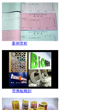
案例赏析
雪弗板雕刻