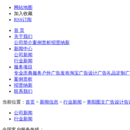
网站地图
加入收藏
RSS订阅
首 页
关于我们
公司简介
案例赏析
招贤纳新
新闻中心
公司新闻
行业新闻
服务项目
专业庆典服务
户外广告发布
淘宝广告设计
广告礼品定制
广
案例赏析
招贤纳新
联系我们
当前位置：
首页
>
新闻信息
>
行业新闻
>
青阳图文广告设计告
公司新闻
行业新闻
全国客户服务热线：